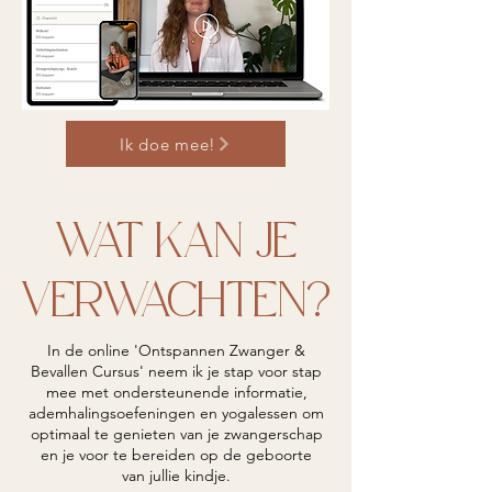
Ik doe mee!
WAT KAN JE
VERWACHTEN?
In de online 'Ontspannen Zwanger &
Bevallen Cursus' neem ik je stap voor stap
mee met ondersteunende informatie,
ademhalingsoefeningen en yogalessen om
optimaal te genieten van je zwangerschap
en je voor te bereiden op de geboorte
van jullie kindje.